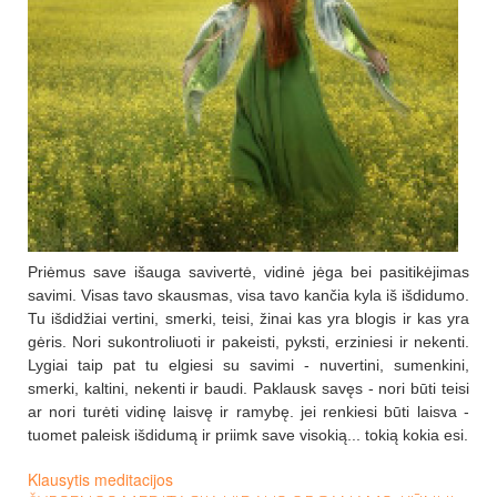
Priėmus save išauga savivertė, vidinė jėga bei pasitikėjimas
savimi. Visas tavo skausmas, visa tavo kančia kyla iš išdidumo.
Tu išdidžiai vertini, smerki, teisi, žinai kas yra blogis ir kas yra
gėris. Nori sukontroliuoti ir pakeisti, pyksti, erziniesi ir nekenti.
Lygiai taip pat tu elgiesi su savimi - nuvertini, sumenkini,
smerki, kaltini, nekenti ir baudi. Paklausk savęs - nori būti teisi
ar nori turėti vidinę laisvę ir ramybę. jei renkiesi būti laisva -
tuomet paleisk išdidumą ir priimk save visokią... tokią kokia esi.
Klausytis meditacijos