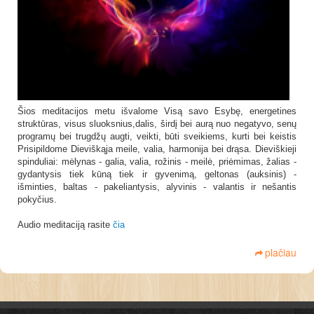
Šios meditacijos metu išvalome Visą savo Esybę, energetines
struktūras, visus sluoksnius,dalis, širdį bei aurą nuo negatyvo, senų
programų bei trugdžų augti, veikti, būti sveikiems, kurti bei keistis
Prisipildome Dieviškąja meile, valia, harmonija bei drąsa. Dieviškieji
spinduliai: mėlynas - galia, valia, rožinis - meilė, priėmimas, žalias -
gydantysis tiek kūną tiek ir gyvenimą, geltonas (auksinis) -
išminties, baltas - pakeliantysis, alyvinis - valantis ir nešantis
pokyčius.
Audio meditaciją rasite
čia
plačiau