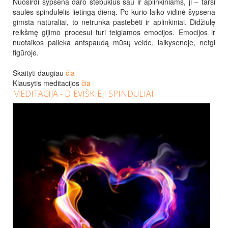
Nuoširdi šypsena daro stebuklus sau ir aplinkiniams, ji – tarsi
saulės spindulėlis lietingą dieną. Po kurio laiko vidinė šypsena
gimsta natūraliai, to netrunka pastebėti ir aplinkiniai. Didžiulę
reikšmę gijimo procesui turi teigiamos emocijos. Emocijos ir
nuotaikos palieka antspaudą mūsų veide, laikysenoje, netgi
figūroje.
Skaityti daugiau
čia
Klausytis meditacijos
čia
MEDITACIJA - DIEVIŠKIEJI SPINDULIAI