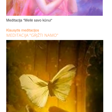
Meditacija "Meilė savo kūnui"
Klausytis meditacijos
MEDITACIJA "GRĮŽTI NAMO"