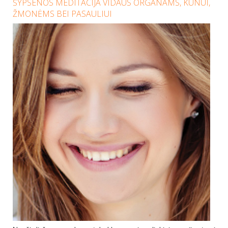
ŠYPSENOS MEDITACIJA VIDAUS ORGANAMS, KŪNUI,
ŽMONĖMS BEI PASAULIUI